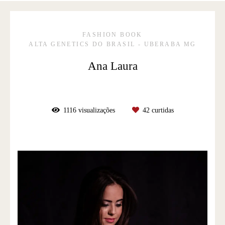
FASHION BOOK
ALTA GENETICS DO BRASIL - UBERABA MG
Ana Laura
1116
visualizações
42
curtidas