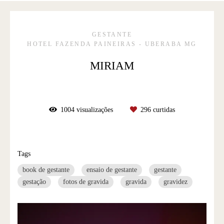
GESTANTE
HOTEL FAZENDA PAINEIRAS - UBERABA MG
MIRIAM
1004
visualizações
296
curtidas
Tags
book de gestante
ensaio de gestante
gestante
gestação
fotos de gravida
gravida
gravidez