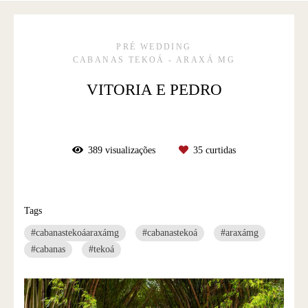
PRÉ WEDDING
CABANAS TEKOÁ - ARAXÁ MG
VITORIA E PEDRO
389
visualizações
35
curtidas
Tags
#cabanastekoáaraxámg
#cabanastekoá
#araxámg
#cabanas
#tekoá