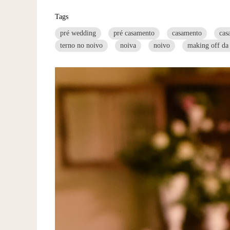
Tags
pré wedding
pré casamento
casamento
cas
terno no noivo
noiva
noivo
making off da