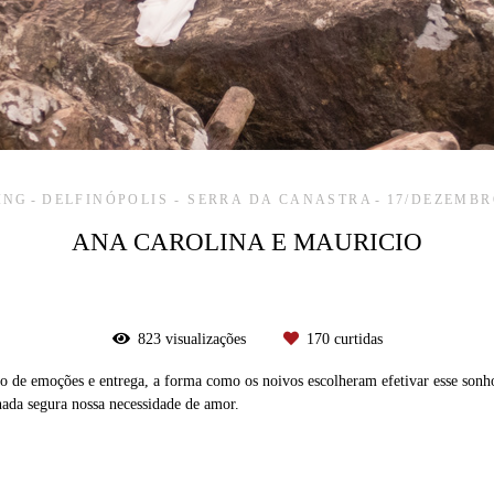
ING
DELFINÓPOLIS - SERRA DA CANASTRA
17/DEZEMBR
ANA CAROLINA E MAURICIO
823
visualizações
170
curtidas
to de emoções e entrega, a forma como os noivos escolheram efetivar esse sonho
nada segura nossa necessidade de amor.