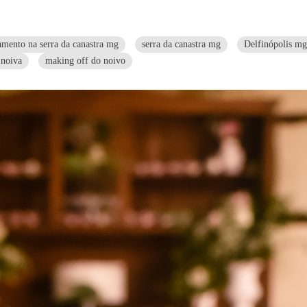
amento na serra da canastra mg
serra da canastra mg
Delfinópolis mg
 noiva
making off do noivo