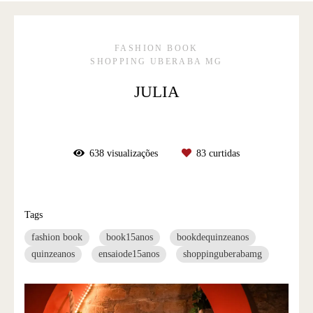
FASHION BOOK
SHOPPING UBERABA MG
JULIA
638
visualizações
83
curtidas
Tags
fashion book
book15anos
bookdequinzeanos
quinzeanos
ensaiode15anos
shoppinguberabamg