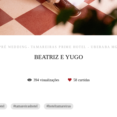
PRÉ WEDDING
TAMAREIRAS PRIME HOTEL - UBERABA M
BEATRIZ E YUGO
394
visualizações
58
curtidas
tel
#tamareirashotel
#hoteltamareiras