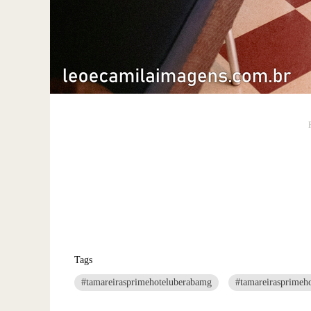
Tags
#tamareirasprimehoteluberabamg
#tamareirasprimeho