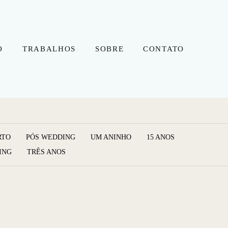
O
TRABALHOS
SOBRE
CONTATO
RTO
PÓS WEDDING
UM ANINHO
15 ANOS
ING
TRÊS ANOS