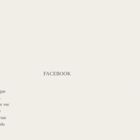
FACEBOOK
que
s
r ver
e
rsas
odo