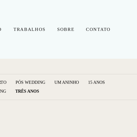
O
TRABALHOS
SOBRE
CONTATO
RTO
PÓS WEDDING
UM ANINHO
15 ANOS
ING
TRÊS ANOS