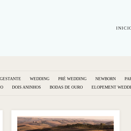
INICI
GESTANTE
WEDDING
PRÉ WEDDING
NEWBORN
PA
TO
DOIS ANINHOS
BODAS DE OURO
ELOPEMENT WEDD