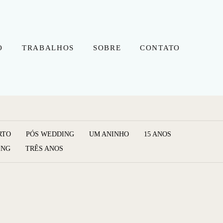
O
TRABALHOS
SOBRE
CONTATO
RTO
PÓS WEDDING
UM ANINHO
15 ANOS
ING
TRÊS ANOS